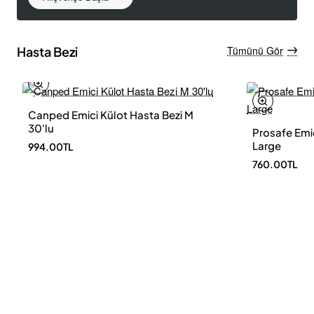
Hasta Bezi
Tümünü Gör
Canped Emici Külot Hasta Bezi M
Yeni Ürün
30'lu
Prosafe Emic
Large
994.00TL
760.00TL