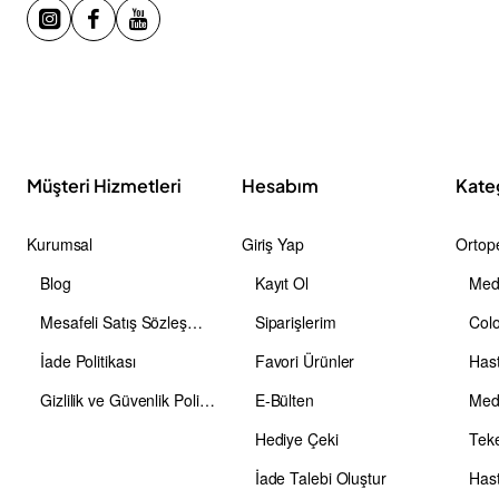
Müşteri Hizmetleri
Hesabım
Kate
Kurumsal
Giriş Yap
Ortope
Blog
Kayıt Ol
Medi
Mesafeli Satış Sözleşmesi
Siparişlerim
Colo
İade Politikası
Favori Ürünler
Has
Gizlilik ve Güvenlik Politikası
E-Bülten
Medi
Hediye Çeki
Teke
İade Talebi Oluştur
Hast