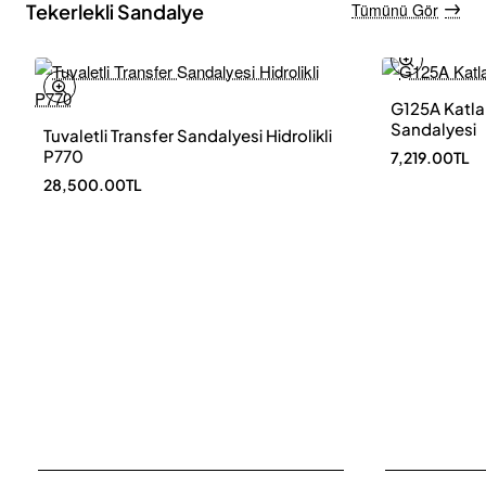
Tekerlekli Sandalye
Tümünü Gör
G125A Katlan
Sandalyesi
Tuvaletli Transfer Sandalyesi Hidrolikli
Yeni Ürün
P770
7,219.00TL
Trakya'ya Ücretsiz Teslimat
28,500.00TL