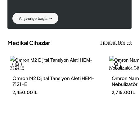
Alışverişe başla ➝
Medikal Cihazlar
Tümünü Gör
Omron M2 Dijital Tansiyon Aleti HEM-
Omron Nami
7121-E
Nebulizatör
2,450.00TL
2,715.00TL