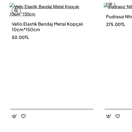
Pudrasız Nitr
Vello Elastik Bandaj Metal Kopçalı
275.00TL
10cm*150cm
50.00TL