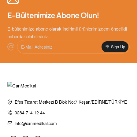
E-Bültenimize Abone Olun!
E-bültenimize abone olarak indirimli ürünlerimizdem öncelikli
haberdar olabilirsiniz..
E-
Sign Up
Mail
Adresiniz
Efes Ticaret Merkezi B Blok No:7 Keşan/EDİRNE/TÜRKİYE
0284 714 12 44
info@canmedikal.com