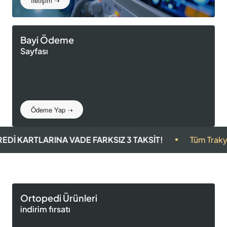
İletişim ➝
Bayi Ödeme
Sayfası
Ödeme Yap ➝
A VADE FARKSIZ 3 TAKSİT!
Tüm Trakya'ya ücretsiz se
Ortopedi Ürünleri
indirim fırsatı