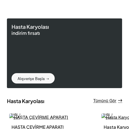
Hasta Karyolası
indirim fırsatı
Alışverişe Başla ➝
Hasta Karyolası
Tümünü Gör
HASTA ÇEVİRME APARATI
Hasta Karyol
Yeni Ürün