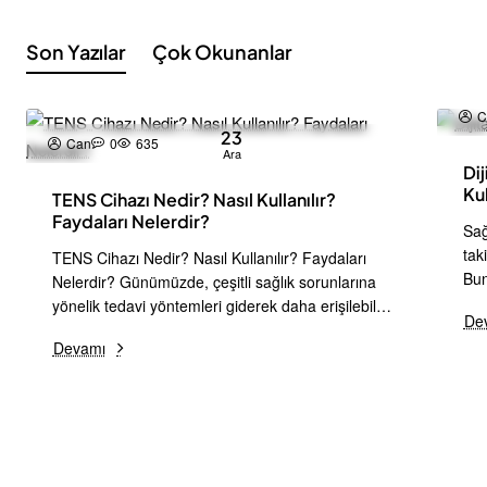
Son Yazılar
Çok Okunanlar
C
23
Can
0
635
Ara
Dij
Kul
TENS Cihazı Nedir? Nasıl Kullanılır?
Faydaları Nelerdir?
Sağ
tak
TENS Cihazı Nedir? Nasıl Kullanılır? Faydaları
Bun
Nelerdir? Günümüzde, çeşitli sağlık sorunlarına
hip
yönelik tedavi yöntemleri giderek daha erişilebilir
De
en 
hale gelmektedir. Bu yöntemlerden biri de TENS
Devamı
t..
(Transkutanöz Elektriksel Sinir Stimülasyonu)
cihazıdır..