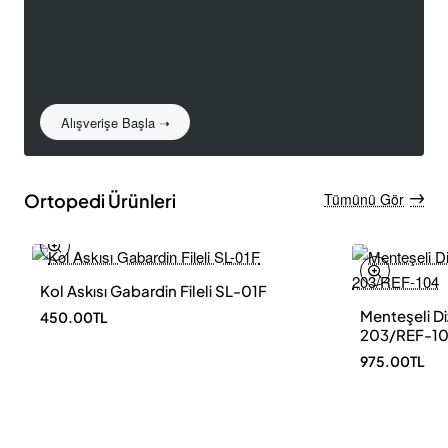
Alışverişe Başla ➝
Ortopedi Ürünleri
Tümünü Gör
Kol Askısı Gabardin Fileli SL-01F
Menteşeli Di
450.00TL
203/REF-1
975.00TL